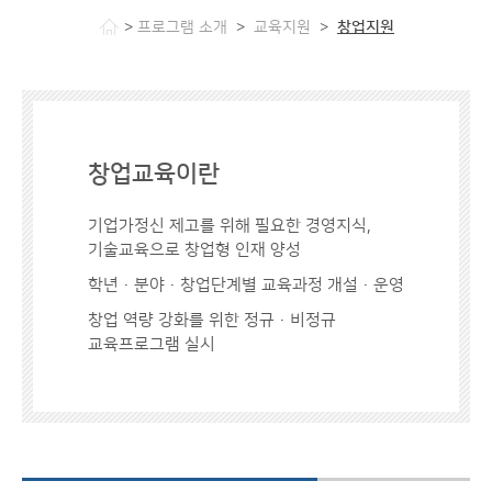
>
>
>
프로그램 소개
교육지원
창업지원
창
업
단
계
별
창업교육이란
전
주
기
기업가정신 제고를 위해 필요한 경영지식,
적
기술교육으로 창업형 인재 양성
지
학년·분야·창업단계별 교육과정 개설·운영
원
프
창업 역량 강화를 위한 정규·비정규
로
교육프로그램 실시
그
램
구
축
:
교