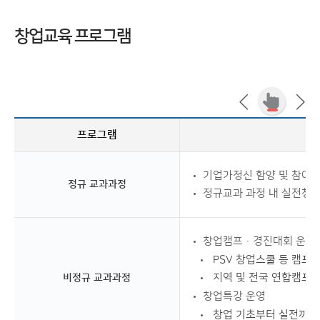
육
→
창업교육 프로그램
검
증
→
R
&
D
→
프로그램
창
업
→
기업가정신 함양 및 참여 
정규 교과과정
공
정규교과 과정 내 실전창
간
→
투
창업캠프·경진대회 운영
자
PSV 창업스쿨 등 캠프 
지역 및 전국 연합캠프 
비정규 교과과정
창업특강 운영
창업 기초부터 실전까지 