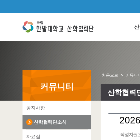
본문 바로가기
주요메뉴 바로가기
하위메뉴 바로가기
산
>
처음으로
커뮤니
커뮤니티
산학협력
공지사항
20
산학협력단소식
작성자
권
자료실