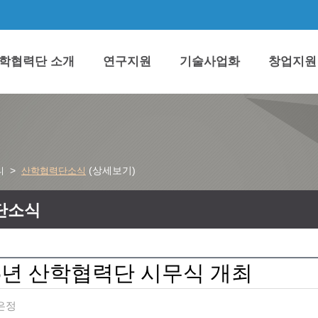
학협력단 소개
연구지원
기술사업화
창업지원
>
(상세보기)
티
산학협력단소식
단소식
26년 산학협력단 시무식 개최
은정