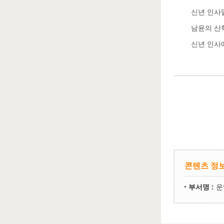
신년 인사
남윤의 
신년 인사
콘텐츠 정
부서명 :
운