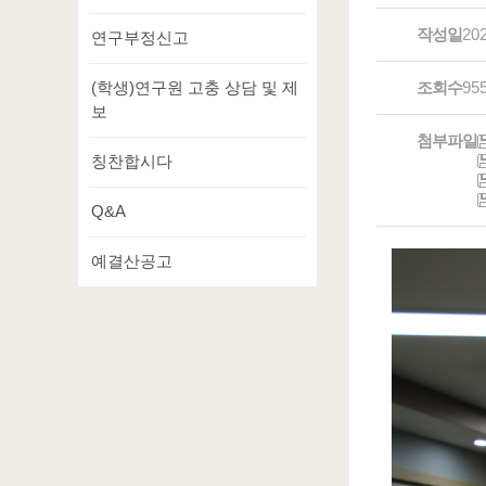
작성일
20
연구부정신고
(학생)연구원 고충 상담 및 제
조회수
95
보
첨부파일
칭찬합시다
Q&A
예결산공고