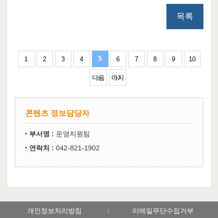
목록
5
1
2
3
4
6
7
8
9
10
다음
마지
페이
막 페
지 10
이지
콘텐츠 정보담당자
개
32
부서명 :
운영지원팀
연락처 :
042-821-1902
개인정보처리방침
이메일무단수집거부