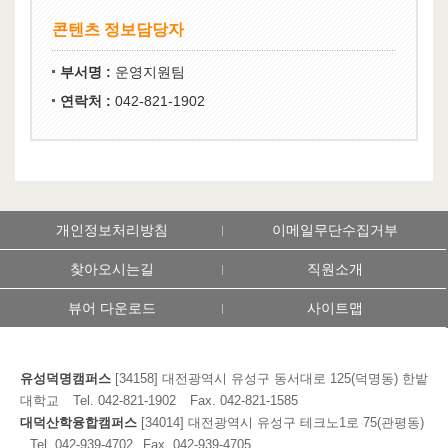
콘텐츠 정보담당자
부서명 :
운영지원팀
연락처 :
042-821-1902
개인정보처리방침
이메일무단수집거부
찾아오시는길
직원소개
뷰어 다운로드
사이트맵
유성덕명캠퍼스
[34158] 대전광역시 유성구 동서대로 125(덕명동) 한밭
대학교
Tel. 042-821-1902
Fax. 042-821-1585
대덕산학융합캠퍼스
[34014] 대전광역시 유성구 테크노1로 75(관평동)
Tel. 042-939-4702
Fax. 042-939-4705