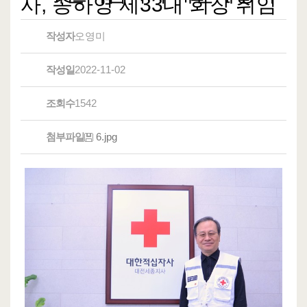
사, 송하영 제33대 회장 취임
작성자
오영미
작성일
2022-11-02
조회수
1542
첨부파일
6.jpg