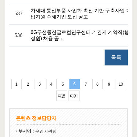
차세대 통신부품 사업화 촉진 기반 구축사업 기
537
업지원 수혜기업 모집 공고
6G무선통신글로컬연구센터 기간제 계약직(행
536
정원) 채용 공고
목록
6
1
2
3
4
5
7
8
9
10
다음
마지
페이
막 페
지 10
이지
콘텐츠 정보담당자
개
51
부서명 :
운영지원팀